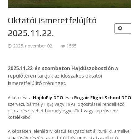
Oktatói ismeretfelújító
2025.11.22.
2025. november 02.
1565
2025.11.22-én szombaton Hajdúszoboszlón
a
repülőtéren tartjuk az időszakos oktatói
ismeretfelújító tréninget.
A képzést a
HajduFly DTO
és a
Rogair Flight School DTO
szervezi, bármely FI(S) vagy FI(A) jogosítással rendelkező
pilóta részt vehet bármely egyesület vagy képzőszerv
kötelékéből.
A képzésen jelenléti ív készül és igazolást állítunk ki, amellyel
a hatóság részére az oktatói folytonosság igazolható.