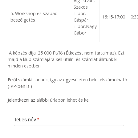
Vig István,
Szakos
5. Workshop és szabad
Tibor,
16:15-17:00
0:3
beszélgetés
Gáspár
Tibor,Nagy
Gábor
A képzés díja: 25 000 Ft/fő (Étkezést nem tartalmaz). Ezt
majd a klub számlájára kell utalni és számlát állítunk ki
minden esetben.
Erről számlát adunk, így az egyesületen belül elszámolható.
(IPP-ben is.)
​Jelentkezni az alábbi űrlapon lehet és kell:
Teljes név
*