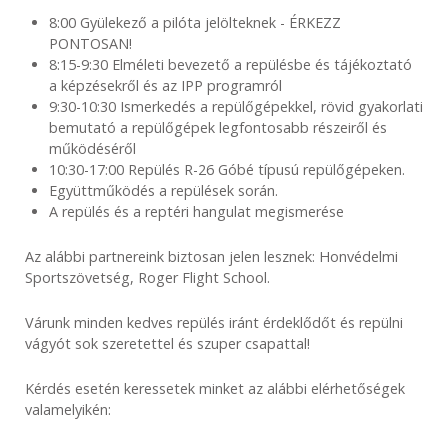
8:00 Gyülekező a pilóta jelölteknek - ÉRKEZZ
PONTOSAN!
8:15-9:30 Elméleti bevezető a repülésbe és tájékoztató
a képzésekről és az IPP programról
9:30-10:30 Ismerkedés a repülőgépekkel, rövid gyakorlati
bemutató a repülőgépek legfontosabb részeiről és
működéséről
10:30-17:00 Repülés R-26 Góbé típusú repülőgépeken.
Együttműködés a repülések során.
A repülés és a reptéri hangulat megismerése
Az alábbi partnereink biztosan jelen lesznek: Honvédelmi
Sportszövetség, Roger Flight School.
Várunk minden kedves repülés iránt érdeklődőt és repülni
vágyót sok szeretettel és szuper csapattal!
Kérdés esetén keressetek minket az alábbi elérhetőségek
valamelyikén: