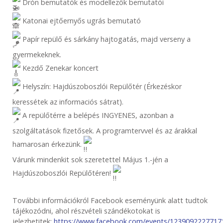
Drón bemutatók és modellezők bemutatói
Katonai ejtőernyős ugrás bemutató
Papír repülő és sárkány hajtogatás, majd verseny a
gyermekeknek.
Kezdő Zenekar koncert
Helyszín: Hajdúszoboszlói Repülőtér (Érkezéskor
keressétek az informaciós sátrat).
A repülőtérre a belépés INGYENES, azonban a
szolgáltatások fizetősek. A programtervvel és az árakkal
hamarosan érkezünk.
Várunk mindenkit sok szeretettel Május 1.-jén a
Hajdúszoboszlói Repülőtéren!
További információkról Facebook eseményünk alatt tudtok
tájékozódni, ahol részvételi szándékotokat is
jelezhetitek:
https://www.facebook.com/events/1239092227717