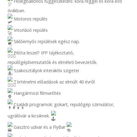
Hőlégballonos függeszkedés: kora reggel és kora esti
órákban.
Motoros repülés
Vitorlázó repülés
Siklóernyős repülések egész nap.
Pilóta leszel? IPP tájékoztató,
repülőgépbemutatók és elméleti bevezetők.
Szakosztályok interaktív szigetei
Történelmi előadások az elmúlt 40 évről
Hangármozi filmvetítés
Családi programok: gokart, repülőgép szimulátor,
ugrálóvár a kicsiknek.
Gasztro udvar és a FlyBar