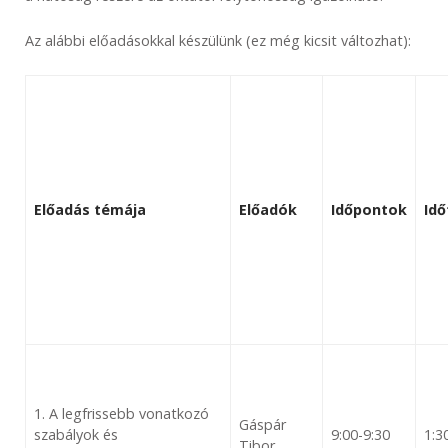
Az alábbi előadásokkal készülünk (ez még kicsit változhat):
Előadás témája
Előadók
Időpontok
Id
1. A legfrissebb vonatkozó
Gáspár
szabályok és
9:00-9:30
1:3
Tibor