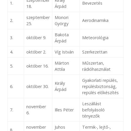
szeptember
Király
1.
Bevezetés
18.
Árpád
szeptember
Monori
2.
Aerodinamika
25.
György
Bakota
3.
október 9.
Meteorológia
Árpád
4.
október 2.
Víg István
Szerkezettan
Márton
Műszertan,
5.
október 16.
Attila
rádióhasználat
Gyakorlati repülés,
Király
6.
október 30.
repülésbiztonság,
Árpád
repülés előkészítés
Leszállást
november
7.
Illes Péter
befolyásoló
6.
tényezők
november
Juhos
Termik-, lejtő-,
8.