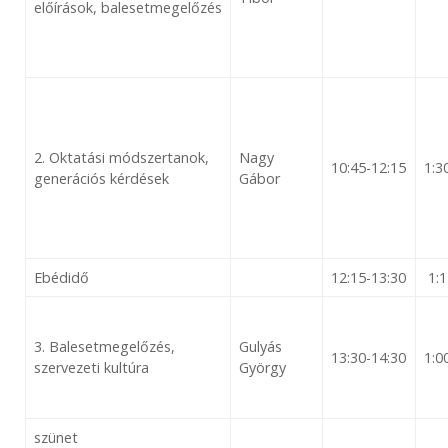
előírások, balesetmegelőzés
2. Oktatási módszertanok,
Nagy
10:45-12:15
1:3
generációs kérdések
Gábor
Ebéd​idő
12:15-13:30
1:1
3. Balesetmegelőzés,
Gulyás
13:30-14:30
1:0
szervezeti kultúra
György
szünet