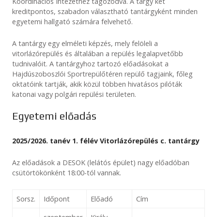
Koordinációs Intézethez tagozódva. A tárgy két
kreditpontos, szabadon választható tantárgyként minden
egyetemi hallgató számára felvehető.
A tantárgy egy elméleti képzés, mely felöleli a
vitorlázórepülés és általában a repülés legalapvetőbb
tudnivalóit. A tantárgyhoz tartozó előadásokat a
Hajdúszoboszlói Sportrepülőtéren repülő tagjaink, főleg
oktatóink tartják, akik közül többen hivatásos pilóták
katonai vagy polgári repülési területen.
Egyetemi előadás
2025/2026. tanév 1. félév Vitorlázórepülés c. tantárgy
Az előadások a DESOK (lelátós épület) nagy előadóban
csütörtökönként 18:00-tól vannak.
Sorsz.
Időpont
Előadó
Cím