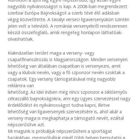
nagyobb nyilvánosságot is kap. A 2008-ban megrendezett
szerbiai Európa Bajnokságot a szerb tévé élő adásban
végig közvetítette. A tavalyi verseci ligaversenyükön szintén
jelen volt a televízió. A romániai versenyekről rendszeresen
készül összefoglaló, amik rengeteg honlapon láthatóak-
olvashatóak.
Kiaknázatlan terület maga a verseny- vagy
csapatfinanszírozás is Magyarországon. Minden versenyen
lehetőség van általában csapatban is versenyezni, amit
vagy a klubok nevén, vagy a fő szponzor nevén szoktak a
csapatok. Egy verseny támogatásával még nagyobb
reklámra van
lehetőség. Az idei évben még nincs szponzor a siklóernyős
célraszálló bajnokságokra, ami egy ügyes szervezéssel nagy
érdeklődést és nyilvánosságot tudna kapni, illetve
lehetőség van ligaversenyek szervezésére is, ahol akár a
verseny maga is megkaphatja a támogató nevét, ezáltal
népszerűsítve azt.
Mi magunk is próbáljuk népszerűsíteni a sportágat
hazánkban, megpróbáljuk minél több helyen bemutatni a