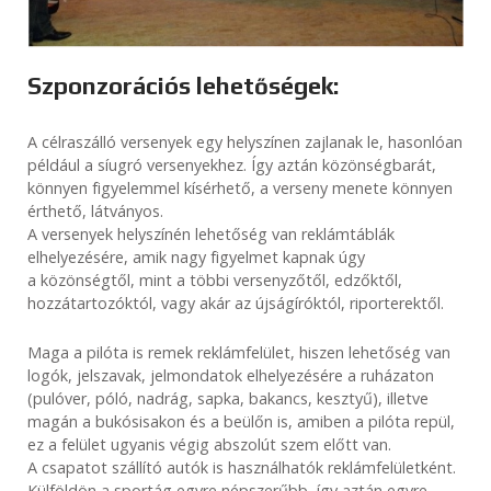
Szponzorációs lehetőségek:
A célraszálló versenyek egy helyszínen zajlanak le, hasonlóan
például a síugró versenyekhez. Így aztán közönségbarát,
könnyen figyelemmel kísérhető, a verseny menete könnyen
érthető, látványos.
A versenyek helyszínén lehetőség van reklámtáblák
elhelyezésére, amik nagy figyelmet kapnak úgy
a közönségtől, mint a többi versenyzőtől, edzőktől,
hozzátartozóktól, vagy akár az újságíróktól, riporterektől.
Maga a pilóta is remek reklámfelület, hiszen lehetőség van
logók, jelszavak, jelmondatok elhelyezésére a ruházaton
(pulóver, póló, nadrág, sapka, bakancs, kesztyű), illetve
magán a bukósisakon és a beülőn is, amiben a pilóta repül,
ez a felület ugyanis végig abszolút szem előtt van.
A csapatot szállító autók is használhatók reklámfelületként.
Külföldön a sportág egyre népszerűbb, így aztán egyre