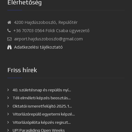
Elérhetőség
4200 Hajdúszoboszló, Repülőtér
+36 70703 0564 Földi Csaba ügyvezető
airport.hajduszoboszlo@gmail.com
Adatkezelési tájékoztató
Friss hírek
40. születésnap és repülős nyí...
Téli elméleti képzés beosztás...
Oktatói ismeretfelújító 2025.1...
Vitorlázórepülő egyetemi képzé...
Vitorlázópilóta képzés regiszt...
UP! Paragliding Open Weeks