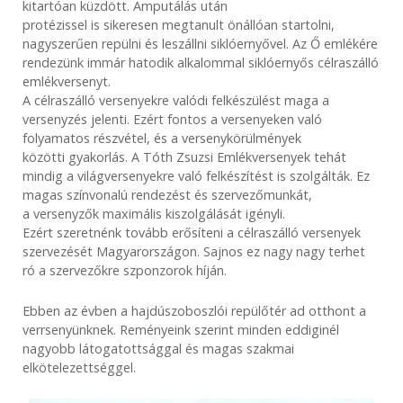
kitartóan küzdött. Amputálás után
protézissel is sikeresen megtanult önállóan startolni,
nagyszerűen repülni és leszállni siklóernyővel. Az Ő emlékére
rendezünk immár hatodik alkalommal siklóernyős célraszálló
emlékversenyt.
A célraszálló versenyekre valódi felkészülést maga a
versenyzés jelenti. Ezért fontos a versenyeken való
folyamatos részvétel, és a versenykörülmények
közötti gyakorlás. A Tóth Zsuzsi Emlékversenyek tehát
mindig a világversenyekre való felkészítést is szolgálták. Ez
magas színvonalú rendezést és szervezőmunkát,
a versenyzők maximális kiszolgálását igényli.
Ezért szeretnénk tovább erősíteni a célraszálló versenyek
szervezését Magyarországon. Sajnos ez nagy nagy terhet
ró a szervezőkre szponzorok híján.
Ebben az évben a hajdúszoboszlói repülőtér ad otthont a
verrsenyünknek. Reményeink szerint minden eddiginél
nagyobb látogatottsággal és magas szakmai
elkötelezettséggel.