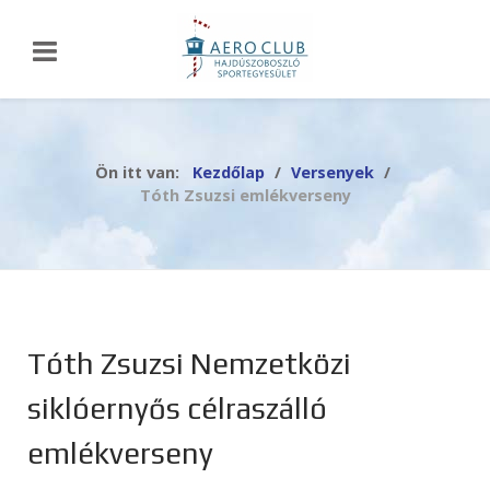
Ön itt van:
Kezdőlap
Versenyek
Tóth Zsuzsi emlékverseny
Tóth Zsuzsi Nemzetközi
siklóernyős célraszálló
emlékverseny