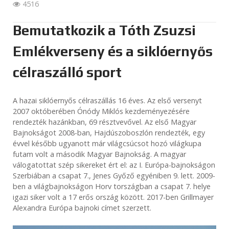
4516
Bemutatkozik a Tóth Zsuzsi
Emlékverseny és a siklóernyős
célraszálló sport
A hazai siklóernyős célraszállás 16 éves. Az első versenyt
2007 októberében Ónódy Miklós kezdeményezésére
rendezték hazánkban, 69 résztvevővel. Az első Magyar
Bajnokságot 2008-ban, Hajdúszoboszlón rendezték, egy
évvel később ugyanott már világcsúcsot hozó világkupa
futam volt a második Magyar Bajnokság. A magyar
válogatottat szép sikereket ért el: az I. Európa-bajnokságon
Szerbiában a csapat 7., Jenes Győző egyéniben 9. lett. 2009-
ben a világbajnokságon Horv tországban a csapat 7. helye
igazi siker volt a 17 erős ország között. 2017-ben Grillmayer
Alexandra Európa bajnoki címet szerzett.