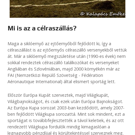
Mi is az a célraszállás?
Maga a siklóernyő az ejtőernyőből fejlődött ki, így a
célraszállást is az ejtőernyős célraszálló versenyekből vettük
át. Már a siklóernyő megszületése után (1990-es évek) nem
sokkal rendeztek célraszálló találkozókat és versenyeket
Angliában és Szlovéniában, majd 2000 környékén már az
FAI (Nemzetközi Repülő Szövetség - Fédération
Aéronautique International) által elismert sportág lett.
Először Európa Kupát szerveztek, majd Világkupát,
Világbajnokságot, és csak ezek után Európa Bajnokságot.
Az Európa Kupa sorozat 2003-ban kezdődött, amely 2007-
ben fejlődött Világkupa sorozattá. Mint sok mindent, ezt a
sportágat is továbbfejlesztették a távol keletiek, és az ott
rendezett Világkupa fordulók mindig kimagaslóan a
legnagyobb pénzdíjjal és körültekintéssel szerveznek meg.