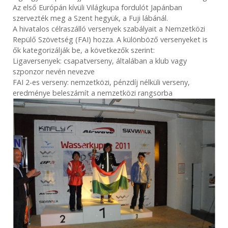
Az első Európán kívüli Világkupa fordulót Japánban
szervezték meg a Szent hegyük, a Fuji lábánál.
A hivatalos célraszálló versenyek szabályait a Nemzetközi
Repülő Szövetség (FAI) hozza. A különböző versenyeket is
ők kategorizálják be, a következők szerint:
Ligaversenyek: csapatverseny, általában a klub vagy
szponzor nevén nevezve
FAI 2-es verseny: nemzetközi, pénzdíj nélküli verseny,
eredménye beleszámít a nemzetközi rangsorba